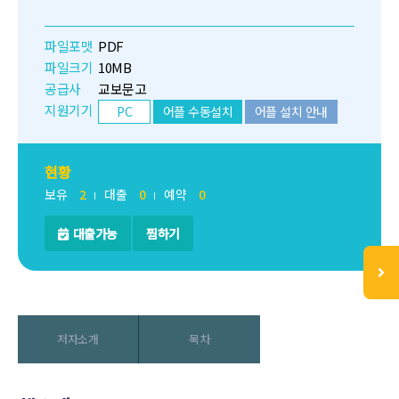
파일포맷
PDF
파일크기
10MB
공급사
교보문고
지원기기
PC
어플 수동설치
어플 설치 안내
현황
보유
2
대출
0
예약
0
대출가능
찜하기
저자소개
목차