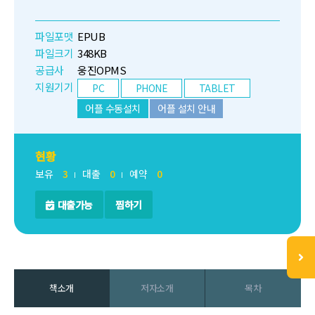
파일포맷
EPUB
파일크기
348KB
공급사
웅진OPMS
지원기기
PC
PHONE
TABLET
어플 수동설치
어플 설치 안내
현황
보유
3
대출
0
예약
0
대출가능
찜하기
책소개
저자소개
목차