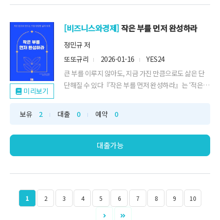
[비즈니스와경제]
작은 부를 먼저 완성하라
정민규 저
또또규리
2026-01-16
YES24
큰 부를 이루지 않아도, 지금 가진 만큼으로도 삶은 단
단해질 수 있다『작은 부를 먼저 완성하라』는 ‘적은 돈
미리보기
으로도 안정적으로 살아갈 수 있는 삶의 구조’를 가장
현실적인 방식으로 설명하는 재정 설계서다. 이 책은 돈
보유
2
대출
0
예약
0
을 많이 버는 사람이 아니라, 흔들리지 않는 구조를 먼
저 가진 사람이 결국 끝까지 간다는 단순하지만 강력한
사실을 독자에게 보여준다.이 책은 거...
대출가능
1
2
3
4
5
6
7
8
9
10