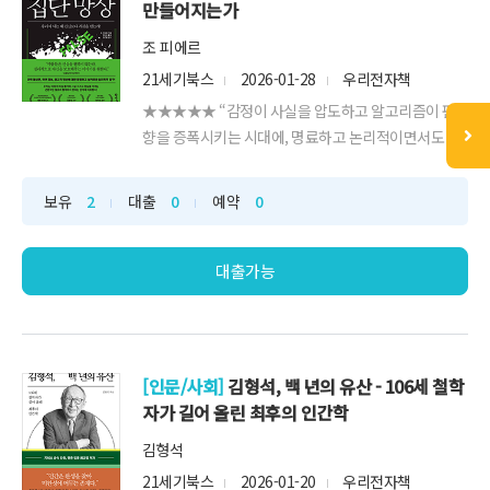
만들어지는가
조 피에르
21세기북스
2026-01-28
우리전자책
★★★★★ “감정이 사실을 압도하고 알고리즘이 편
향을 증폭시키는 시대에, 명료하고 논리적이면서도 인
간적이고 따뜻한 이 책은, 진실을 위한 싸움이 외부 세
계가 아니라 바로 우리의 뇌 속에서 시작된다는 사실을
보유
2
대출
0
예약
0
통렬하게 일깨운다. 뇌과학자로서, 더없이 동의한다.”
_정재승, KAIST 뇌인지과학과 교수★ 김경일 교수, 정
재승 교수 강력 추천! ★★ 〈뉴욕타임스〉...
대출가능
[인문/사회]
김형석, 백 년의 유산 - 106세 철학
자가 길어 올린 최후의 인간학
김형석
21세기북스
2026-01-20
우리전자책