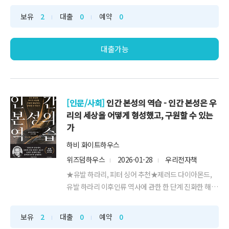
메인 내용은 작가가 작성했습니다.
보유
2
대출
0
예약
0
대출가능
[인문/사회]
인간 본성의 역습 - 인간 본성은 우
리의 세상을 어떻게 형성했고, 구원할 수 있는
가
하비 화이트하우스
위즈덤하우스
2026-01-28
우리전자책
★유발 하라리, 피터 싱어 추천★제러드 다이아몬드,
유발 하라리 이후인류 역사에 관한 한 단계 진화한 해설
서“순응하라, 믿어라, 편 가르라”선사시대에 설계된 인
간의 세 가지 본성으로오늘날 분열의 시대를 읽다우리
보유
2
대출
0
예약
0
는 왜 인류 역사상 가장 똑똑한 시대에 살면서도, 가장