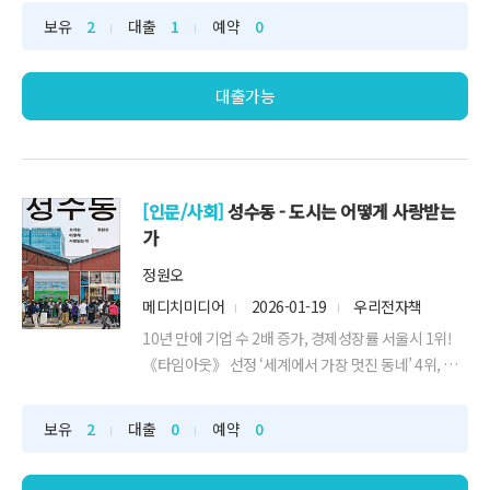
년’이 80만 명에 달하고, 4년제 대학을 나오고도 일자리
보유
2
대출
1
예약
0
를 얻지 못해 구직 중인 2030이 역대 최대치다. 눈이 높
아서 놀고 있다는 비난이 쏟아지지만 일을 하지 못하는
당사자만큼 불안하고 초조하지는...
대출가능
[인문/사회]
성수동 - 도시는 어떻게 사랑받는
가
정원오
메디치미디어
2026-01-19
우리전자책
10년 만에 기업 수 2배 증가, 경제성장률 서울시 1위!
《타임아웃》 선정 ‘세계에서 가장 멋진 동네’ 4위, 성
수동 10년의 기적정원오 성동구청장, 그 모든 도시 실
험의 과정을 담다한때 낡은 구두 공장과 인쇄소가 가득
보유
2
대출
0
예약
0
했던 성수동이 불과 10년 만에 대한민국에서 가장 역동
적인 비즈니스 중심지로 거듭났다. 2013년 10,323개