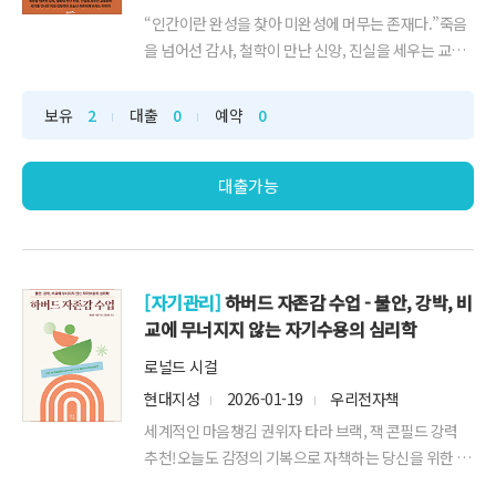
“인간이란 완성을 찾아 미완성에 머무는 존재다.”죽음
을 넘어선 감사, 철학이 만난 신앙, 진실을 세우는 교육
까지세기를 건너온 지성 김형석이 오늘의 어른에게 바
치는 이야기“무엇이 인간을 인간답게 만드는가?”106
보유
2
대출
0
예약
0
세 철학자 김형석 교수가 완성한 최후의 인간학사랑과
정의, 배려와 감사가 점점 사라져가는 시대다. 서로를
이해하기보다 판단하고, 공감보다 효율을 앞세...
대출가능
[자기관리]
하버드 자존감 수업 - 불안, 강박, 비
교에 무너지지 않는 자기수용의 심리학
로널드 시걸
현대지성
2026-01-19
우리전자책
세계적인 마음챙김 권위자 타라 브랙, 잭 콘필드 강력
추천!오늘도 감정의 기복으로 자책하는 당신을 위한 책
원하는 일자리를 찾지 못해 일을 쉬고 있는 ‘쉬었음 청