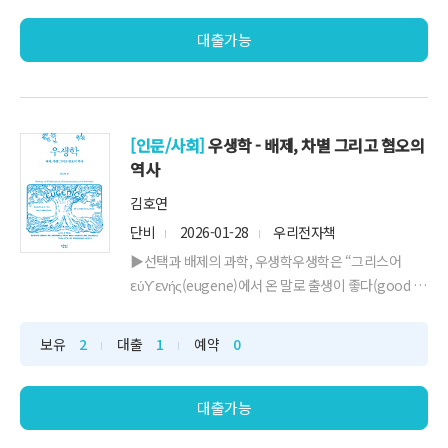
어리석은 선택을 반복할까? 인류학자 하비 화이트하우
스는 그 해답을 인간 본성이라는 거울에서 찾...
대출가능
[인문/사회]
우생학 - 배제, 차별 그리고 혐오의
역사
김호연
단비
2026-01-28
우리전자책
▶선택과 배제의 과학, 우생학우생학은 “그리스어
εύϒενής(eugene)에서 온 말로 출생이 좋다(good in
birth)는 의미이고, 그것은 잘난 태생에 대한 과학을 표
방했다.” 19세기 영국의 프랜시스 골튼에 의해 창안된
보유
2
대출
1
예약
0
우생학은 미래 세대 인종의 질을 개선하거나 저해하는
요인을 통제할 ‘사회적 수단’으로써 활용...
대출가능