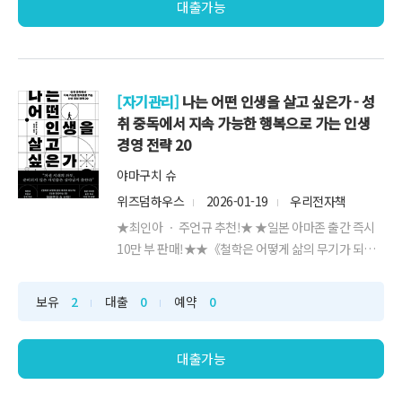
였던 기업체는 2023년 19...
대출가능
[자기관리]
나는 어떤 인생을 살고 싶은가 - 성
취 중독에서 지속 가능한 행복으로 가는 인생
경영 전략 20
야마구치 슈
위즈덤하우스
2026-01-19
우리전자책
★최인아 ㆍ 주언규 추천!★ ★일본 아마존 출간 즉시
10만 부 판매!★★《철학은 어떻게 삶의 무기가 되는
가》 《일을 잘한다는 것》 야마구치 슈 신작!★“내 인
생은 누가 결정하고 있는가”‘인생’이라는 프로젝트를
보유
2
대출
0
예약
0
위한 자기결정의 기술《나는 어떤 인생을 살고 싶은
가》는 의미를 잃은 시대, 나답게 살아가기 위한 책이자
정체된 삶을 다시 움직이게 하는 생각의 리부...
대출가능