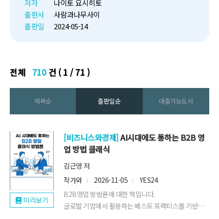
서 가장 재미있는 81가지 심리실
저자
나이토 요시히토
험 - 일과 휴식편』은"
출판사
사람과나무사이
출판일
2024-05-14
전체
710
건 ( 1 / 71 )
제목순
출판일순
대출가능도서
[비즈니스와경제]
AI시대에도 통하는 B2B 영
업 방법 클래식
김근영 저
작가와
2026-11-05
YES24
B2B영업 방법론에 대한 책입니다.
미리보기
글로벌 기업에서 활용하는 베스트 프랙티스를 기반으
로 썼습니다. 일부 AI를 활용한 부분이 있을 수 있으나,