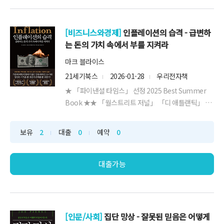
[비즈니스와경제]
인플레이션의 습격 - 급변하
는 돈의 가치 속에서 부를 지켜라
마크 블라이스
21세기북스
2026-01-28
우리전자책
★ 「파이낸셜 타임스」 선정 2025 Best Summer
Book ★★ 「월스트리트 저널」 「디 애틀랜틱」 추
천 화제작! ★★ 세계적 경제사학자 애덤 투즈 강력 추
천! ★“이제 우리는 여러 인플레이션 요인이 한꺼번에
보유
2
대출
0
예약
0
몰려 서로 얽히는,이른바 ‘런던 버스’의 시대에 들어섰
다.새로운 시대에 대응하려면 ‘금리’가 아니라 ‘구조’를
읽어라.”“인플레이션은 모두에...
대출가능
[인문/사회]
집단 망상 - 잘못된 믿음은 어떻게