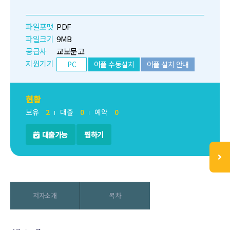
파일포맷
PDF
파일크기
9MB
공급사
교보문고
지원기기
PC
어플 수동설치
어플 설치 안내
현황
보유
2
대출
0
예약
0
대출가능
찜하기
저자소개
목차