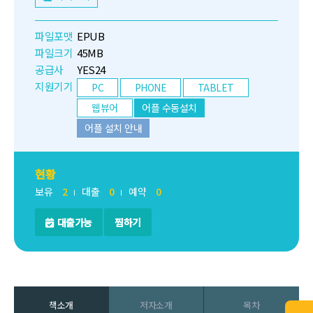
파일포맷
EPUB
파일크기
45MB
공급사
YES24
지원기기
PC
PHONE
TABLET
웹뷰어
어플 수동설치
어플 설치 안내
현황
보유
2
대출
0
예약
0
대출가능
찜하기
책소개
저자소개
목차