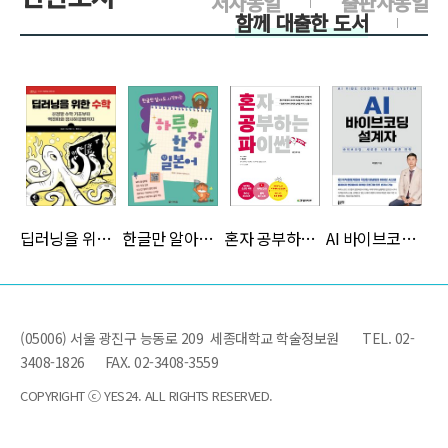
저자동일
출판사동일
함께 대출한 도서
>
>
>
>
딥러닝을 위한 수학
한글만 알아도 시작하는 하루 한 장 일본어
혼자 공부하는 파이썬(개정판)
AI 바이브코딩 설계자
>
(05006) 서울 광진구 능동로 209 세종대학교 학술정보원
TEL. 02-
3408-1826
FAX. 02-3408-3559
COPYRIGHT ⓒ YES24. ALL RIGHTS RESERVED.
바로 배워서 바로 써먹는 바이브 코딩