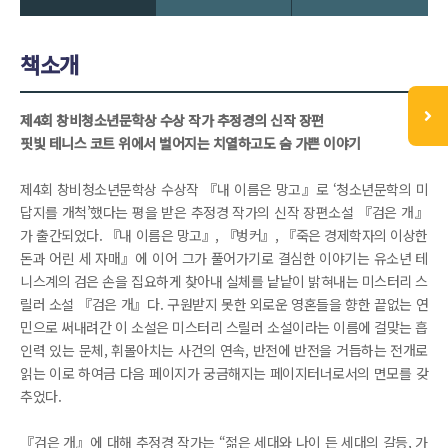
책소개
제4회 창비청소년문학상 수상 작가 추정경의 신작 장편
핏빛 테니스 코트 위에서 벌어지는 치열하고도 숨 가쁜 이야기
제4회 창비청소년문학상 수상작 『내 이름은 망고』로 ‘청소년문학의 미
답지를 개척’했다는 평을 받은 추정경 작가의 신작 장편소설 『검은 개』
가 출간되었다. 『내 이름은 망고』, 『벙커』, 『죽은 경제학자의 이상한
돈과 어린 세 자매』에 이어 그가 풀어가기로 결심한 이야기는 유소년 테
니스계의 검은 손을 집요하게 찾아내 실체를 낱낱이 밝혀내는 미스터리 스
릴러 소설 『검은 개』다. 구원받지 못한 외로운 영혼들을 향한 끝없는 연
민으로 써내려간 이 소설은 미스터리 스릴러 소설이라는 이름에 걸맞는 흡
인력 있는 문체, 휘몰아치는 사건의 연속, 반전에 반전을 거듭하는 전개로
읽는 이로 하여금 다음 페이지가 궁금해지는 페이지터너로서의 면모를 갖
추었다.
『검은 개』에 대해 추정경 작가는 “젊은 세대와 나이 든 세대의 갈등, 가