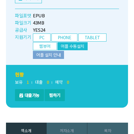
파일포맷
EPUB
파일크기
43MB
공급사
YES24
지원기기
PC
PHONE
TABLET
웹뷰어
어플 수동설치
어플 설치 안내
현황
보유
1
대출
0
예약
0
대출가능
찜하기
책소개
저자소개
목차