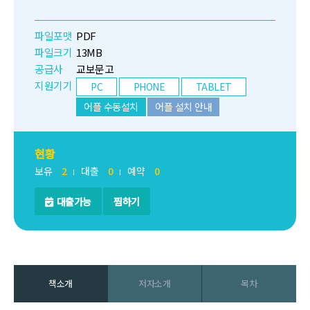
파일포맷
PDF
파일크기
13MB
공급사
교보문고
지원기기
PC
PHONE
TABLET
어플 수동설치
어플 설치 안내
현황
보유
2
대출
0
예약
0
대출가능
찜하기
책소개
저자소개
목차