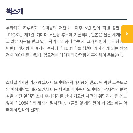
책소개
무라카미 하루키가 〈어둠의 저편〉 이후 5년 만에 펴낸 장편소설
『1Q84』제1권. 해마다 노벨상 후보에 거론되며, 일본은 물론 세계적으
로 많은 사랑을 받고 있는 작가 무라카미 하루키. 그가 이번에는 두 남녀의
아련한 첫사랑 이야기인 동시에 ＇1Q84＇를 헤쳐나가며 겪게 되는 환상
적인 이야기를 그렸다. 압도적인 이야기의 강렬함과 흡인력이 돋보인다.
스타일리시한 여자 암살자 아오마메와 작가지망생 덴고. 꽉 막힌 고속도로
의 비상계단을 내려오면서 다른 세계로 접어든 아오마메와, 천재적인 문학
성을 가진 열일곱 소녀 후카에리를 만나 기묘한 사건에 휘말리게 된 덴고
앞에 ＇1Q84＇의 세계가 펼쳐진다. 그들은 몇 개의 달이 떠 있는 하늘 아
래에서 만나게 될까?