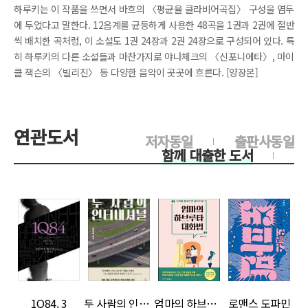
하루키는 이 작품을 쓰면서 바흐의 〈평균율 클라비어곡집〉 구성을 염두
에 두었다고 말한다. 12음계를 균등하게 사용한 48곡을 1권과 2권에 절반
씩 배치한 곡처럼, 이 소설도 1권 24장과 2권 24장으로 구성되어 있다. 특
히 하루키의 다른 소설들과 마찬가지로 야나체크의 〈신포니에타〉, 마이
클 잭슨의 〈빌리진〉 등 다양한 음악이 곳곳에 흐른다. [양장본]
연관도서
저자동일
출판사동일
함께 대출한 도서
>
>
>
>
1Q84. 3
두 사람의 인터내셔널
엄마의 하브루타 대화법
로맨스 도파민