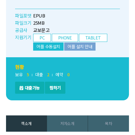
파일포맷
EPUB
파일크기
25MB
공급사
교보문고
지원기기
PC
PHONE
TABLET
어플 수동설치
어플 설치 안내
현황
보유
5
대출
2
예약
0
대출가능
찜하기
책소개
저자소개
목차