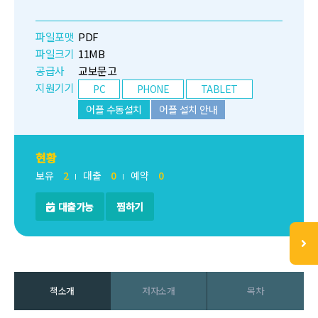
파일포맷
PDF
파일크기
11MB
공급사
교보문고
지원기기
PC
PHONE
TABLET
어플 수동설치
어플 설치 안내
현황
보유
2
대출
0
예약
0
대출가능
찜하기
책소개
저자소개
목차