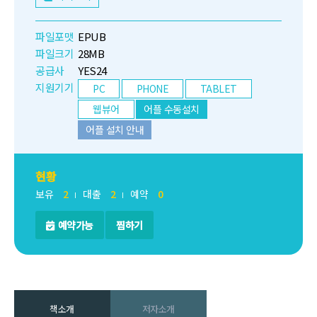
파일포맷
EPUB
파일크기
28MB
공급사
YES24
지원기기
PC
PHONE
TABLET
웹뷰어
어플 수동설치
어플 설치 안내
현황
보유
2
대출
2
예약
0
예약가능
찜하기
책소개
저자소개