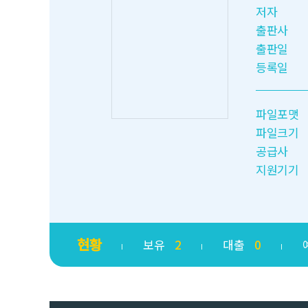
저자
출판사
출판일
등록일
파일포맷
파일크기
공급사
지원기기
현황
보유
2
대출
0