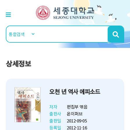
상세정보
오천 년 역사 에피소드
저자
편집부 엮음
출판사
온이퍼브
출판일
2012-09-05
등록일
2012-11-16