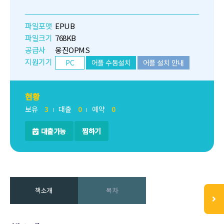
파일포맷
EPUB
파일크기
768KB
공급사
웅진OPMS
지원기기
PC
어플 수동설치
어플 설치 안내
현황
보유
3
대출
0
예약
0
대출가능
찜하기
책소개
목차