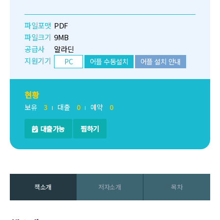
파일포맷
PDF
파일크기
9MB
공급사
알라딘
지원기기
PC
어플 수동설치
어플 설치 안내
현황
보유
3
대출
0
예약
0
대출가능
찜하기
책소개
저자소개
목차