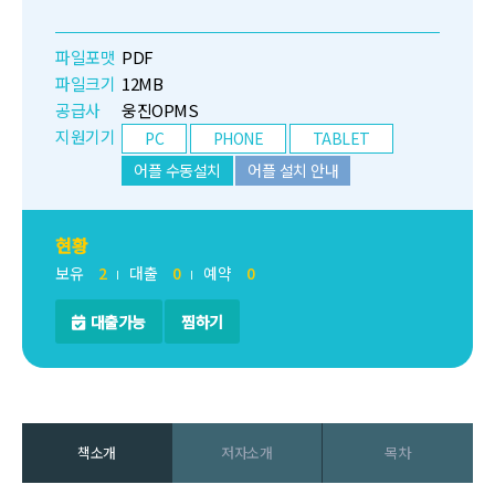
파일포맷
PDF
파일크기
12MB
공급사
웅진OPMS
지원기기
PC
PHONE
TABLET
어플 수동설치
어플 설치 안내
현황
보유
2
대출
0
예약
0
대출가능
찜하기
책소개
저자소개
목차