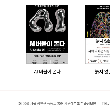
>
>
AI 버블이 온다
늙지 않
(05006) 서울 광진구 능동로 209 세종대학교 학술정보원
TEL.