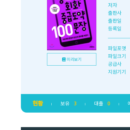
저자
출판사
출판일
등록일
파일포맷
파일크기
미리보기
공급사
지원기기
현황
보유
3
대출
0