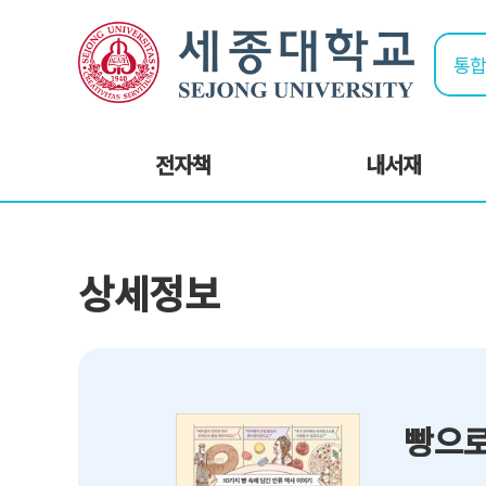
전자책
내서재
상세정보
빵으로