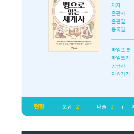
저자
출판사
출판일
등록일
파일포맷
파일크기
공급사
지원기기
현황
보유
2
대출
1