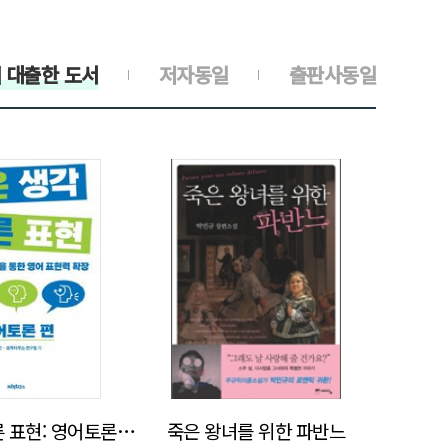
 대출한 도서
저자동일
출판사동일
>
>
같은 생각 다른 표현: 영어토론 편
죽은 왕녀를 위한 파반느