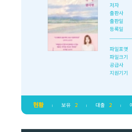
저자
출판사
출판일
등록일
파일포맷
파일크기
공급사
지원기기
현황
보유
2
대출
2