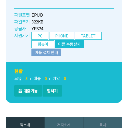
파일포맷
EPUB
파일크기
322KB
공급사
YES24
지원기기
PC
PHONE
TABLET
웹뷰어
어플 수동설치
어플 설치 안내
현황
보유
3
대출
0
예약
0
대출가능
찜하기
책소개
저자소개
목차