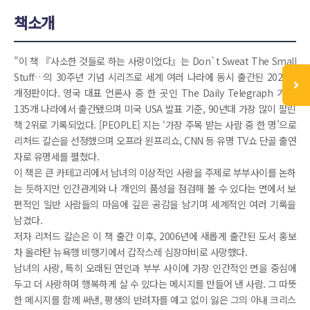
책소개
"이 책 『사소한 것들로 하는 사랑이었다』는 Don`t Sweat The Small
Stuff…의 30주년 기념 시리즈로 세계 여러 나라에 동시 출간된 2024년
개정판이다. 영국 대표 언론사 중 한 곳인 The Daily Telegraph 기준,
135개 나라에서 출간됐으며 미국 USA 발표 기준, 90년대 가장 많이 팔린
책 2위로 기록되었다. [PEOPLE] 지는 ‘가장 주목 받는 사람 중 한 명’으로
리처드 칼슨을 선정했으며 오프라 윈프리쇼, CNN 등 유명 TV쇼 단골 출연
자로 유명세를 펼쳤다.
이 책은 큰 카테고리에서 남녀의 이상적인 사랑을 주제로 부부사이를 논하
는 듯하지만 인간관계와 나 개인의 품성을 점검해 볼 수 있다는 면에서 보
편적인 일반 사람들의 마음에 깊은 공감을 남기며 세계적인 여러 기록을
남겼다.
저자 리처드 칼슨은 이 책 출간 이후, 2006년에 새롭게 출간된 도서 홍보
차 올라탄 뉴욕행 비행기에서 갑작스레 심장마비로 사망했다.
남녀의 사랑, 특히 오래된 연인과 부부 사이에 가장 인간적인 면을 중심에
두고 더 사랑하며 행복하게 살 수 있다는 메시지를 만들어 낸 사람. 그 따뜻
한 메시지를 함께 써낸, 평생의 반려자를 예고 없이 잃은 그의 아내 크리스