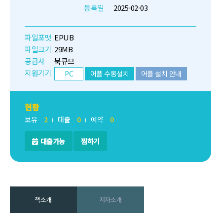
등록일
2025-02-03
파일포맷
EPUB
파일크기
29MB
공급사
북큐브
지원기기
PC
어플 수동설치
어플 설치 안내
현황
보유
2
대출
0
예약
0
대출가능
찜하기
책소개
저자소개