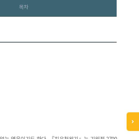
목차
없는 영웅이기도 하다. 『치우천왕기』는 기원전 2700