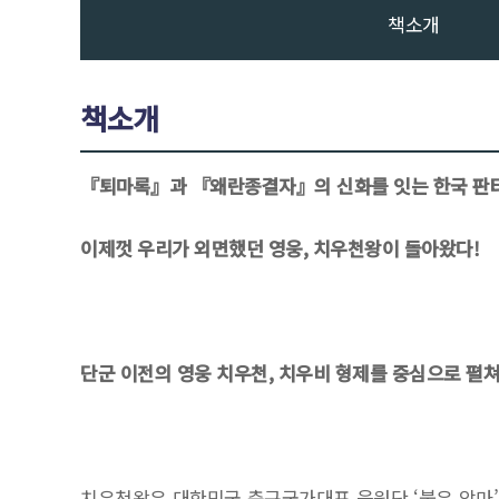
책소개
책소개
『퇴마록』과 『왜란종결자』의 신화를 잇는 한국 판타
이제껏 우리가 외면했던 영웅, 치우천왕이 돌아왔다!
단군 이전의 영웅 치우천, 치우비 형제를 중심으로 펼쳐
치우천왕은 대한민국 축구국가대표 응원단 ‘붉은 악마’