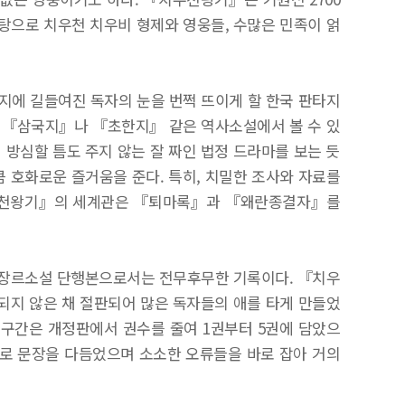
탕으로 치우천 치우비 형제와 영웅들, 수많은 민족이 얽
타지에 길들여진 독자의 눈을 번쩍 뜨이게 할 한국 판타지
. 『삼국지』나 『초한지』 같은 역사소설에서 볼 수 있
 방심할 틈도 주지 않는 잘 짜인 법정 드라마를 보는 듯
 호화로운 즐거움을 준다. 특히, 치밀한 조사와 자료를
치우천왕기』의 세계관은 『퇴마록』과 『왜란종결자』를
 장르소설 단행본으로서는 전무후무한 기록이다. 『치우
 되지 않은 채 절판되어 많은 독자들의 애를 타게 만들었
 구간은 개정판에서 권수를 줄여 1권부터 5권에 담았으
적으로 문장을 다듬었으며 소소한 오류들을 바로 잡아 거의