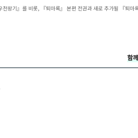
천왕기』를 비롯, 『퇴마록』 본편 전권과 새로 추가될 『퇴마록
함께
.