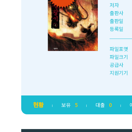
저자
출판사
출판일
등록일
파일포맷
파일크기
공급사
지원기기
현황
보유
5
대출
0