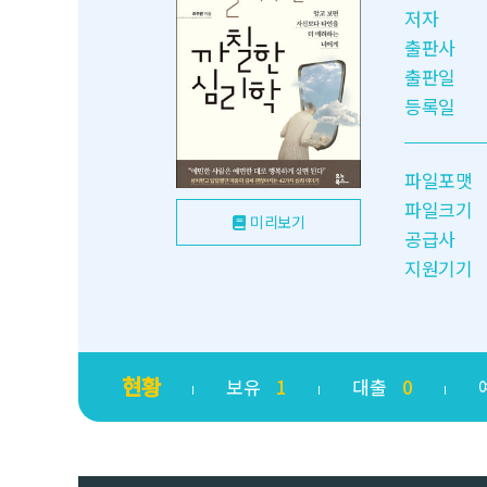
저자
출판사
출판일
등록일
파일포맷
파일크기
미리보기
공급사
지원기기
현황
보유
1
대출
0