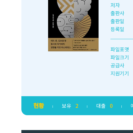
저자
출판사
출판일
등록일
파일포맷
파일크기
공급사
지원기기
현황
보유
2
대출
0