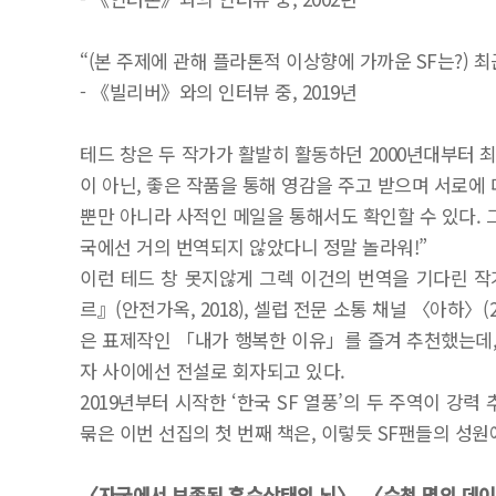
“(본 주제에 관해 플라톤적 이상향에 가까운 SF는?) 
- 《빌리버》와의 인터뷰 중, 2019년
테드 창은 두 작가가 활발히 활동하던 2000년대부터 
이 아닌, 좋은 작품을 통해 영감을 주고 받으며 서로에
뿐만 아니라 사적인 메일을 통해서도 확인할 수 있다. 그
국에선 거의 번역되지 않았다니 정말 놀라워!”
이런 테드 창 못지않게 그렉 이건의 번역을 기다린 작
르』(안전가옥, 2018), 셀럽 전문 소통 채널 〈아하
은 표제작인 「내가 행복한 이유」를 즐겨 추천했는데, 1
자 사이에선 전설로 회자되고 있다.
2019년부터 시작한 ‘한국 SF 열풍’의 두 주역이 강력 추천하
묶은 이번 선집의 첫 번째 책은, 이렇듯 SF팬들의 성원
〈자궁에서 보존된 혼수상태의 뇌〉, 〈수천 명의 데