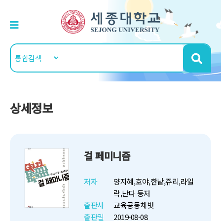
상세정보
걸 페미니즘
저자
양지혜,호야,한낱,쥬리,라일
락,난다 등저
출판사
교육공동체벗
출판일
2019-08-08