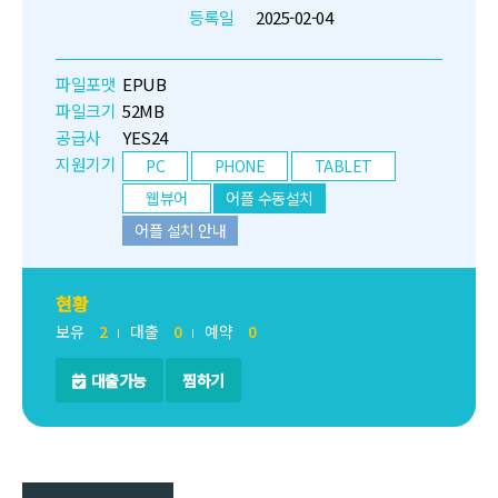
등록일
2025-02-04
파일포맷
EPUB
파일크기
52MB
공급사
YES24
지원기기
PC
PHONE
TABLET
웹뷰어
어플 수동설치
어플 설치 안내
현황
보유
2
대출
0
예약
0
대출가능
찜하기