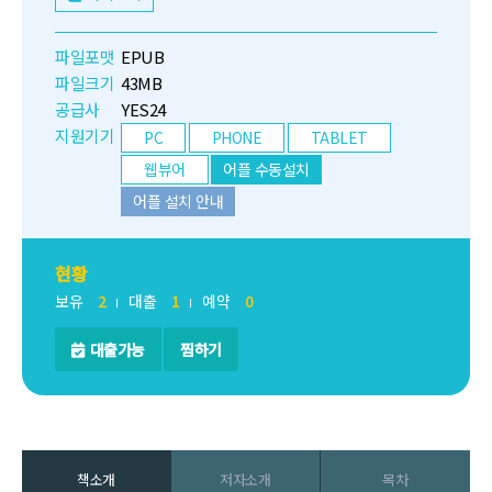
파일포맷
EPUB
파일크기
43MB
공급사
YES24
지원기기
PC
PHONE
TABLET
웹뷰어
어플 수동설치
어플 설치 안내
현황
보유
2
대출
1
예약
0
대출가능
찜하기
책소개
저자소개
목차