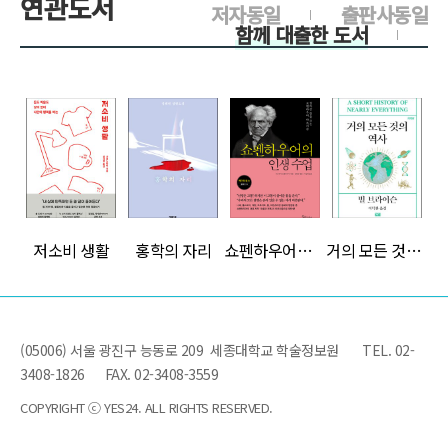
연관도서
저자동일
출판사동일
함께 대출한 도서
>
>
>
>
저소비 생활
홍학의 자리
쇼펜하우어의 인생 수업
거의 모든 것의 역사 (개역판)
>
(05006) 서울 광진구 능동로 209 세종대학교 학술정보원
TEL. 02-
3408-1826
FAX. 02-3408-3559
COPYRIGHT ⓒ YES24. ALL RIGHTS RESERVED.