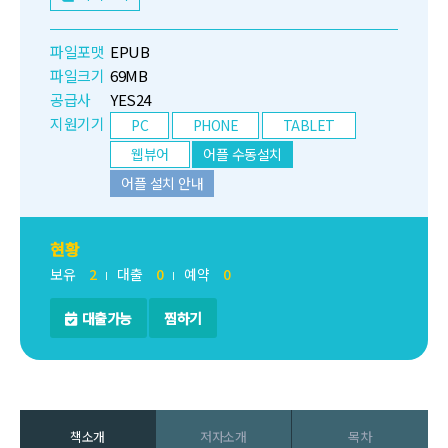
파일포맷
EPUB
파일크기
69MB
공급사
YES24
지원기기
PC
PHONE
TABLET
웹뷰어
어플 수동설치
어플 설치 안내
현황
보유
2
대출
0
예약
0
대출가능
찜하기
책소개
저자소개
목차