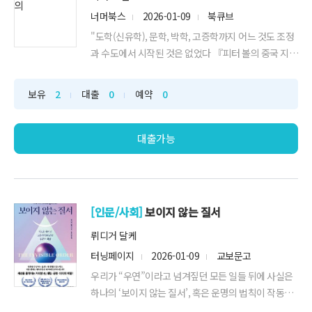
너머북스
2026-01-09
북큐브
"도학(신유학), 문학, 박학, 고증학까지 어느 것도 조정
과 수도에서 시작된 것은 없었다 『피터 볼의 중국 지성
사 강의_무주에서 본 리터라티의 학 1100-1600』(원
제 L"
보유
2
대출
0
예약
0
대출가능
[인문/사회]
보이지 않는 질서
뤼디거 달케
터닝페이지
2026-01-09
교보문고
우리가 “우연”이라고 넘겨짚던 모든 일들 뒤에 사실은
하나의 ‘보이지 않는 질서’, 혹은 운명의 법칙이 작동하
고 있다. 좋은 뜻으로 시작한 일이 왜 뜻밖의 실패로 끝