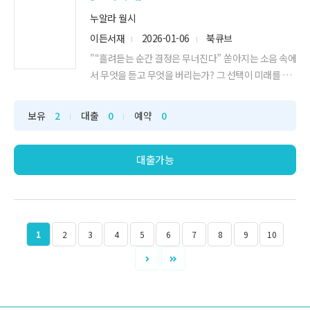
누알라 월시
이든서재
2026-01-06
북큐브
"“흘려듣는 순간 결정은 무너진다” 쏟아지는 소음 속에
서 무엇을 듣고 무엇을 버리는가? 그 선택이 미래를 바
꾼다! 2024년 아메리칸 라이팅 어워드 비즈니스 리더
십 부문"
보유
2
대출
0
예약
0
대출가능
1
2
3
4
5
6
7
8
9
10