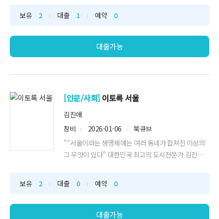
나는지,
보유
2
대출
1
예약
0
대출가능
[인문/사회]
이토록 서울
김진애
창비
2026-01-06
북큐브
"“서울이라는 생명체에는 여러 동네가 합쳐진 이상의
그 무엇이 있다” 대한민국 최고의 도시전문가 김진애
가 들려주는 진짜 서울 이야기! 건축과 정치를 아우르는
독보적인 도시전문가이자 "
보유
2
대출
0
예약
0
대출가능