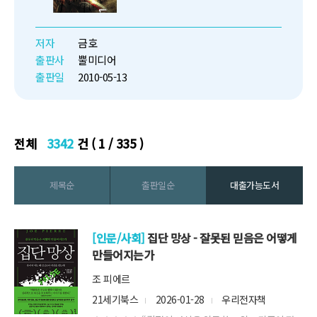
선택했고 그는 운명을 개척했다.
사라져 버릴 영웅 신화의 새로운
부활. 어차피 가야 할 길이라면 무
저자
금호
엇이든 상관없다. 믿었던 모든 것
출판사
뿔미디어
이 가짜라면 내가 ...
출판일
2010-05-13
전체
3342
건 ( 1 / 335 )
제목순
출판일순
대출가능도서
[인문/사회]
집단 망상 - 잘못된 믿음은 어떻게
만들어지는가
조 피에르
21세기북스
2026-01-28
우리전자책