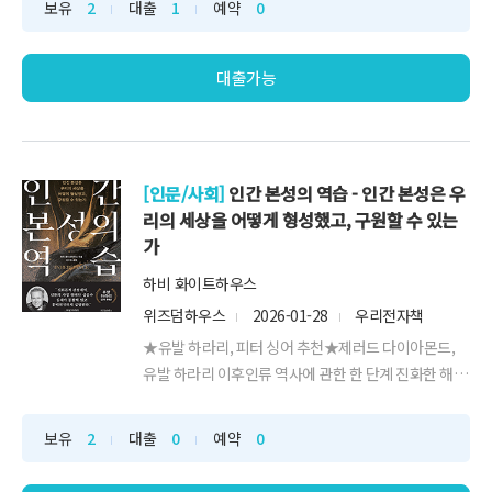
보유
2
대출
1
예약
0
우생학은 미래 세대 인종의 질을 개선하거나 저해하는
요인을 통제할 ‘사회적 수단’으로써 활용...
대출가능
[인문/사회]
인간 본성의 역습 - 인간 본성은 우
리의 세상을 어떻게 형성했고, 구원할 수 있는
가
하비 화이트하우스
위즈덤하우스
2026-01-28
우리전자책
★유발 하라리, 피터 싱어 추천★제러드 다이아몬드,
유발 하라리 이후인류 역사에 관한 한 단계 진화한 해설
서“순응하라, 믿어라, 편 가르라”선사시대에 설계된 인
간의 세 가지 본성으로오늘날 분열의 시대를 읽다우리
보유
2
대출
0
예약
0
는 왜 인류 역사상 가장 똑똑한 시대에 살면서도, 가장
어리석은 선택을 반복할까? 인류학자 하비 화이트하우