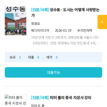
[인문/사회]
성수동 - 도시는 어떻게 사랑받는
가
정원오
메디치미디어
2026-01-19
우리전자책
10년 만에 기업 수 2배 증가, 경제성장률 서울시 1위!
《타임아웃》 선정 ‘세계에서 가장 멋진 동네’ 4위, 성
수동 10년의 기적정원오 성동구청장, 그 모든 도시 실
험의 과정을 담다한때 낡은 구두 공장과 인쇄소가 가득
보유
2
대출
0
예약
0
했던 성수동이 불과 10년 만에 대한민국에서 가장 역동
적인 비즈니스 중심지로 거듭났다. 2013년 10,323개
였던 기업체는 2023년 19...
대출가능
[인문/사회]
피터 볼의 중국 지성사 강의
피터 K. 볼