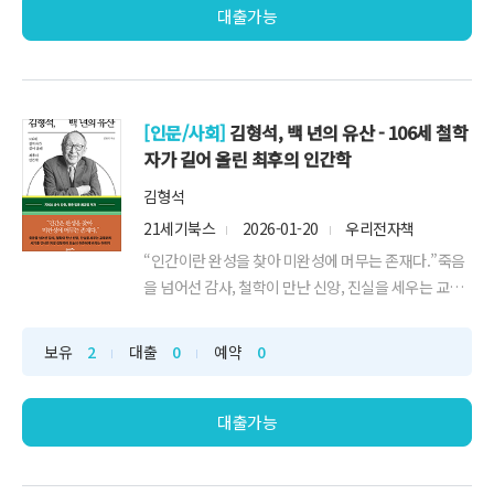
스는 그 해답을 인간 본성이라는 거울에서 찾...
대출가능
[인문/사회]
김형석, 백 년의 유산 - 106세 철학
자가 길어 올린 최후의 인간학
김형석
21세기북스
2026-01-20
우리전자책
“인간이란 완성을 찾아 미완성에 머무는 존재다.”죽음
을 넘어선 감사, 철학이 만난 신앙, 진실을 세우는 교육
까지세기를 건너온 지성 김형석이 오늘의 어른에게 바
치는 이야기“무엇이 인간을 인간답게 만드는가?”106
보유
2
대출
0
예약
0
세 철학자 김형석 교수가 완성한 최후의 인간학사랑과
정의, 배려와 감사가 점점 사라져가는 시대다. 서로를
이해하기보다 판단하고, 공감보다 효율을 앞세...
대출가능