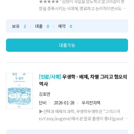
★★★★★ “감정이 사실을 압도하고 알고리즘이 편
향을 증폭시키는 시대에, 명료하고 논리적이면서도 인
간적이고 따뜻한 이 책은, 진실을 위한 싸움이 외부 세
계가 아니라 바로 우리의 뇌 속에서 시작된다는 사실을
보유
2
대출
0
예약
0
통렬하게 일깨운다. 뇌과학자로서, 더없이 동의한다.”
_정재승, KAIST 뇌인지과학과 교수★ 김경일 교수, 정
재승 교수 강력 추천! ★★ 〈뉴욕타임스〉...
대출가능
[인문/사회]
우생학 - 배제, 차별 그리고 혐오의
역사
김호연
단비
2026-01-28
우리전자책
▶선택과 배제의 과학, 우생학우생학은 “그리스어
εύϒενής(eugene)에서 온 말로 출생이 좋다(good in
birth)는 의미이고, 그것은 잘난 태생에 대한 과학을 표
방했다.” 19세기 영국의 프랜시스 골튼에 의해 창안된