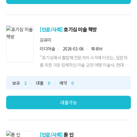
[인문/사회]
호기심 미술 책방
김유미
미디어숲
2026-01-06
북큐브
"호기심에서 출발해 전문가의 시각에 이르는, 입문자
를 위한 가장 입체적인 미술 교양 여행 미술사, 현대 미
술, 감상 처방전을 한 권에 담은 인생 미술 수업 우리는
수많은"
보유
2
대출
0
예약
0
대출가능
[인문/사회]
튠 인