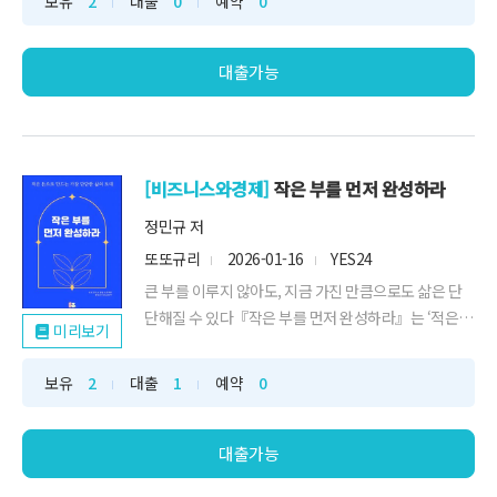
보유
2
대출
0
예약
0
언젠가는 채용 시장을조금 더 건강하게 만드는 데도움
이 될 수 있을 것이라는 믿음으로계속 기록하고 있
다.”헤드헌터가 단순히 ‘회사를 소개하고 ...
대출가능
[비즈니스와경제]
작은 부를 먼저 완성하라
정민규 저
또또규리
2026-01-16
YES24
큰 부를 이루지 않아도, 지금 가진 만큼으로도 삶은 단
단해질 수 있다『작은 부를 먼저 완성하라』는 ‘적은 돈
미리보기
으로도 안정적으로 살아갈 수 있는 삶의 구조’를 가장
현실적인 방식으로 설명하는 재정 설계서다. 이 책은 돈
보유
2
대출
1
예약
0
을 많이 버는 사람이 아니라, 흔들리지 않는 구조를 먼
저 가진 사람이 결국 끝까지 간다는 단순하지만 강력한
사실을 독자에게 보여준다.이 책은 거...
대출가능