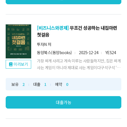
[비즈니스와경제]
무조건 성공하는 내집마련
첫걸음
투자N 저
동양북스(동양books)
2025-12-24
YES24
가장 싸게 사려고 계속 미루는 사람들하지만, 집은 싸게
미리보기
사는 게임이 아니라 제대로 사는 게임이다구석구석 ‘서
울대’급 내 집을 찾아내는 비밀 77가지★★ 온라인에서
알짜를 골라내는 기술 - 손품 합정역, 투자자와 예술가
보유
2
대출
1
예약
0
모두가 주목하는 곳아현역, 뉴타운 성공사례의 교과서
마곡역, 강서의 끝자락에서 시작된 서울의 미래우장산
역, 안정성과 미래 가치를 갖춘 강서 개...
대출가능