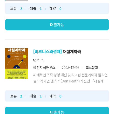
그건 바로 시스템을 만드는 것이다. 어떻게 시스템을 가
보유
2
대출
1
예약
0
지기로 하게 되었는지, 그 과정을 설명한다.
대출가능
[비즈니스와경제]
재설계하라
댄 히스
웅진지식하우스
2025-12-26
교보문고
세계적인 조직 경영 개선 및 리더십 전문가이자 밀리언
셀러 작가인 댄 히스(Dan Heath)의 신간 『재설계하
라』가 출간되었다. 『스틱!』, 『스위치』 등을 통해
개
보유
2
대출
1
예약
0
대출가능