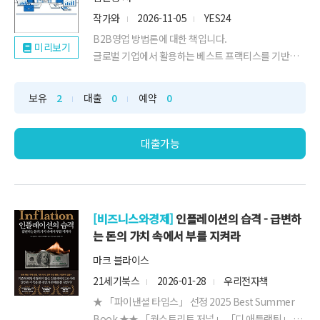
작가와
2026-11-05
YES24
B2B영업 방법론에 대한 책입니다.
미리보기
글로벌 기업에서 활용하는 베스트 프랙티스를 기반으
로 썼습니다. 일부 AI를 활용한 부분이 있을 수 있으나,
메인 내용은 작가가 작성했습니다.
보유
2
대출
0
예약
0
대출가능
[비즈니스와경제]
인플레이션의 습격 - 급변하
는 돈의 가치 속에서 부를 지켜라
마크 블라이스
21세기북스
2026-01-28
우리전자책
★ 「파이낸셜 타임스」 선정 2025 Best Summer
Book ★★ 「월스트리트 저널」 「디 애틀랜틱」 추