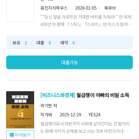
웅진지식하우스
2026-01-05
북큐브
"“당신 앞을 가로막은 거대한 바위를 치워라!” 전 세계
400만 부 판매 『스틱!』『스위치』댄 히스가 찾아낸
위기에서 빠져나오는 턴어라운드 전략 세계적인 조직
경영 개선 및 "
보유
2
대출
0
예약
0
대출가능
[비즈니스와경제]
월급쟁이 아빠의 비밀 소득
곽기현 저
작가와
2025-12-29
YES24
월급쟁이로서 자본주의 사회에 살아간다는 건 떨어지
는 화폐 가치의 손해를 보고 사는 것과 마찬가지다.
미리보기
어떻게 하면 이를 보완할 수 있을까?