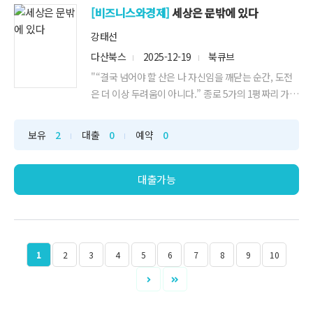
[비즈니스와경제]
세상은 문밖에 있다
강태선
다산북스
2025-12-19
북큐브
"“결국 넘어야 할 산은 나 자신임을 깨닫는 순간, 도전
은 더 이상 두려움이 아니다.” 종로 5가의 1평짜리 가게
를 창업한 청년이 국내 최초의 글로벌 아웃도어 브"
보유
2
대출
0
예약
0
대출가능
1
2
3
4
5
6
7
8
9
10