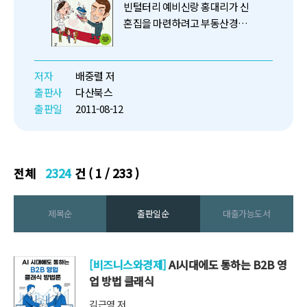
빈털터리 예비신랑 홍대리가 신
혼집을 마련하려고 부동산경매
에 도전하면서 겪게 되는 우여곡
절 이야기. 홍대리의 부동산경매
과
저자
배중렬 저
출판사
다산북스
출판일
2011-08-12
전체
2324
건 ( 1 / 233 )
제목순
출판일순
대출가능도서
[비즈니스와경제]
AI시대에도 통하는 B2B 영
업 방법 클래식
김근영 저