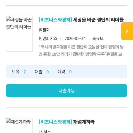
[비즈니스와경제]
세상을 바꾼 결단의 리더들
유필화
쌤앤파커스
2026-01-07
북큐브
"
역사의 변곡점을 이끈 결단이 오늘날 현대 경영에 남
긴 통찰 10만 리더가 감탄한 ‘경영학 구루’ 유필화 교수
의 역작
리더의 성패는 위기의 순간에 어떤 결정을 내"
보유
2
대출
0
예약
0
대출가능
[비즈니스와경제]
재설계하라
댄 히스