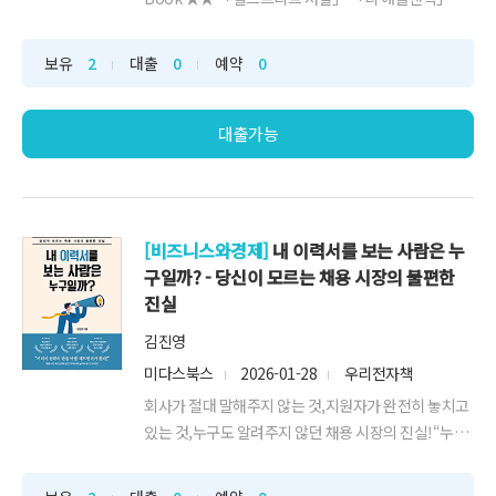
천 화제작! ★★ 세계적 경제사학자 애덤 투즈 강력 추
천! ★“이제 우리는 여러 인플레이션 요인이 한꺼번에
보유
2
대출
0
예약
0
몰려 서로 얽히는,이른바 ‘런던 버스’의 시대에 들어섰
다.새로운 시대에 대응하려면 ‘금리’가 아니라 ‘구조’를
읽어라.”“인플레이션은 모두에...
대출가능
[비즈니스와경제]
내 이력서를 보는 사람은 누
구일까? - 당신이 모르는 채용 시장의 불편한
진실
김진영
미다스북스
2026-01-28
우리전자책
회사가 절대 말해주지 않는 것,지원자가 완전히 놓치고
있는 것,누구도 알려주지 않던 채용 시장의 진실!“누군
가에게는 작은 팁이 될 수 있고,또 누군가에게는 방향을
잡을 수 있는 나침반이 되기를 바라면서,이 작은 시도가