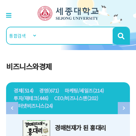
비즈니스와경제
경제(514)
경영(671)
마케팅/세일즈(214)
투자/재테크(446)
CEO/비즈니스맨(202)
인터넷비즈니스(24)
경매천재가 된 홍대리